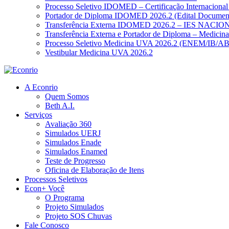
Processo Seletivo IDOMED – Certificação Internacional
Portador de Diploma IDOMED 2026.2 (Edital Documen
Transferência Externa IDOMED 2026.2 – IES NACION
Transferência Externa e Portador de Diploma – Medici
Processo Seletivo Medicina UVA 2026.2 (ENEM/IB/A
Vestibular Medicina UVA 2026.2
A Econrio
Quem Somos
Beth A.I.
Serviços
Avaliação 360
Simulados UERJ
Simulados Enade
Simulados Enamed
Teste de Progresso
Oficina de Elaboração de Itens
Processos Seletivos
Econ+ Você
O Programa
Projeto Simulados
Projeto SOS Chuvas
Fale Conosco