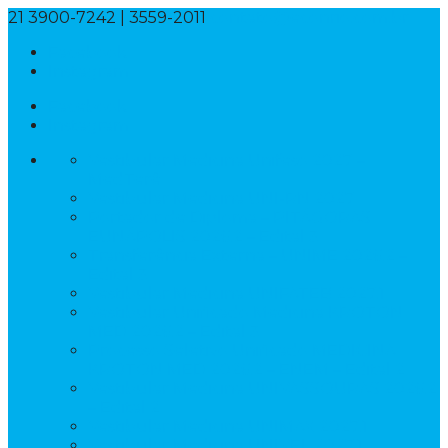
21 3900-7242 | 3559-2011
contato@econrio.com.br
Facebook
Instagram
Facebook
Instagram
Vestibular Medicina Unifeso 2027 –
MedTerê
Vestibular Medicina UNI-RN 2027
Portador de Diploma – PITÁGORAS
EUNÁPOLIS 2026.2 – Edital 3
Transferência Externa – UNIME 2026.2 –
Edital 3
Vestibular Medicina UNIFATEB 2027.1
Vestibular Unificado Medicina KROTON
MED 2026.2 – Edital 3
Processo Seletivo Unificado MEDICINA
KROTON MED 2026.2 – ENEM – Edital 2
Vestibular Medicina UNIVASSOURAS 2026.2
– Edital 2
Vestibular Medicina UNIMAX 2027.1
Vestibular Medicina UNIVEL 2027.1