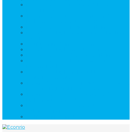
Processo Seletivo Medicina Bolsistas
IDOMED 2026.2
Transferência Externa e Portador de
Diploma – Medicina UNIFATEB 2026.2
Processo Seletivo IDOMED ENEM 2026.2
Portador de Diploma – Medicina Claretiano
2027.1
Vestibular Medicina Claretiano 2027.1
Portador de Diploma – UNILAGOS 2026.2
Processo Seletivo UNILAGOS ENEM 2026.2
Processo Seletivo IDOMED – Certificação
Internacional 2026.2
Portador de Diploma IDOMED 2026.2
(Edital Documentação)
Transferência Externa IDOMED 2026.2 – IES
NACIONAIS (Edital Documentação)
Transferência Externa e Portador de
Diploma – Medicina UVA 2026.2
Processo Seletivo Medicina UVA 2026.2
(ENEM/IB/ABITUR)
Vestibular Medicina UVA 2026.2