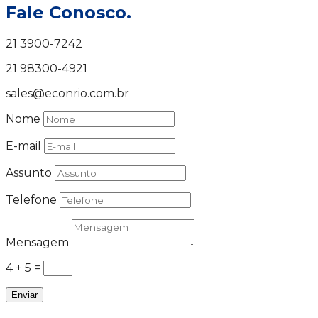
Fale Conosco.
21 3900-7242
21 98300-4921
sales@econrio.com.br
Nome
E-mail
Assunto
Telefone
Mensagem
4 + 5
=
Enviar