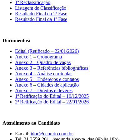
1ª Reclassificação
Listagem de Classificação
Resultado Final da 2ª Fase
Resultado Final da 1ª Fase
Documentos:
Edital (Retificado – 22/01/2026)
Anexo 1 – Cronograma
Anexo 2 – Quadro de vagas
Anexo 3 – Referências bibliográficas
Anexo 4 – Análise curricular
Anexo 5 – Endereços e contatos
Anexo 6 – Cidades de aplicação
Anexo 7 – Direitos e deveres
1ª Retificação do Edital – 10/12/2025
2ª Retificação do Edital – 22/01/2026
Atendimento ao Candidato
E-mail:
idor@econrio.com.br
Tel: 21 3559-2011 (segunda a sexta, das 09h às 18h)