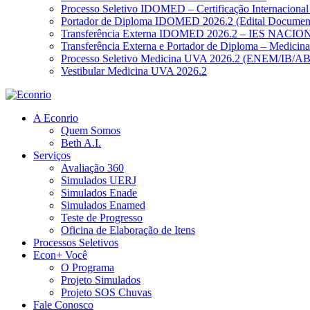
Processo Seletivo IDOMED – Certificação Internacional
Portador de Diploma IDOMED 2026.2 (Edital Documen
Transferência Externa IDOMED 2026.2 – IES NACION
Transferência Externa e Portador de Diploma – Medici
Processo Seletivo Medicina UVA 2026.2 (ENEM/IB/A
Vestibular Medicina UVA 2026.2
A Econrio
Quem Somos
Beth A.I.
Serviços
Avaliação 360
Simulados UERJ
Simulados Enade
Simulados Enamed
Teste de Progresso
Oficina de Elaboração de Itens
Processos Seletivos
Econ+ Você
O Programa
Projeto Simulados
Projeto SOS Chuvas
Fale Conosco