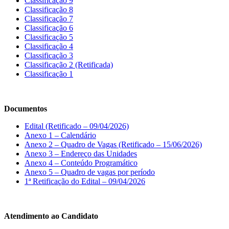
Classificação 9
Classificação 8
Classificação 7
Classificação 6
Classificação 5
Classificação 4
Classificação 3
Classificação 2 (Retificada)
Classificação 1
Documentos
Edital (Retificado – 09/04/2026)
Anexo 1 – Calendário
Anexo 2 – Quadro de Vagas (Retificado – 15/06/2026)
Anexo 3 – Endereço das Unidades
Anexo 4 – Conteúdo Programático
Anexo 5 – Quadro de vagas por período
1ª Retificação do Edital – 09/04/2026
Atendimento ao Candidato