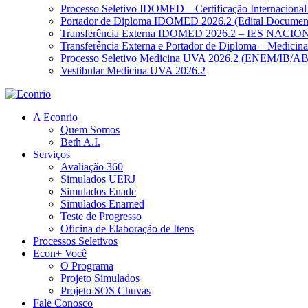
Processo Seletivo IDOMED – Certificação Internacional
Portador de Diploma IDOMED 2026.2 (Edital Documen
Transferência Externa IDOMED 2026.2 – IES NACION
Transferência Externa e Portador de Diploma – Medici
Processo Seletivo Medicina UVA 2026.2 (ENEM/IB/A
Vestibular Medicina UVA 2026.2
A Econrio
Quem Somos
Beth A.I.
Serviços
Avaliação 360
Simulados UERJ
Simulados Enade
Simulados Enamed
Teste de Progresso
Oficina de Elaboração de Itens
Processos Seletivos
Econ+ Você
O Programa
Projeto Simulados
Projeto SOS Chuvas
Fale Conosco