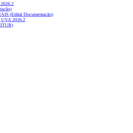
 2026.2
tação)
AIS (Edital Documentação)
na UVA 2026.2
BITUR)