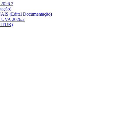
 2026.2
tação)
AIS (Edital Documentação)
na UVA 2026.2
BITUR)